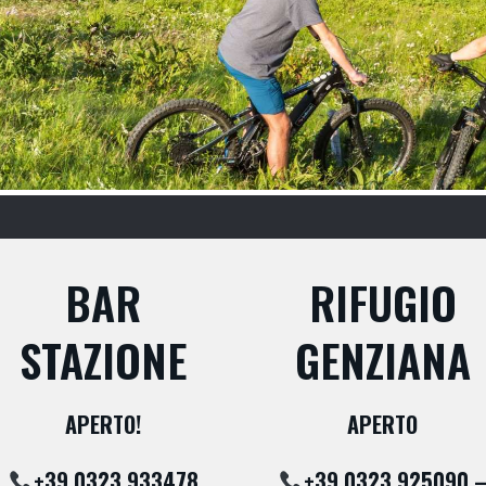
BAR
RIFUGIO
STAZIONE
GENZIANA
APERTO!
APERTO
+39.0323.933478
+39.0323.925090 