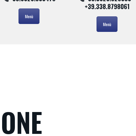
+39.338.8798061
Menù
Menù
RONE