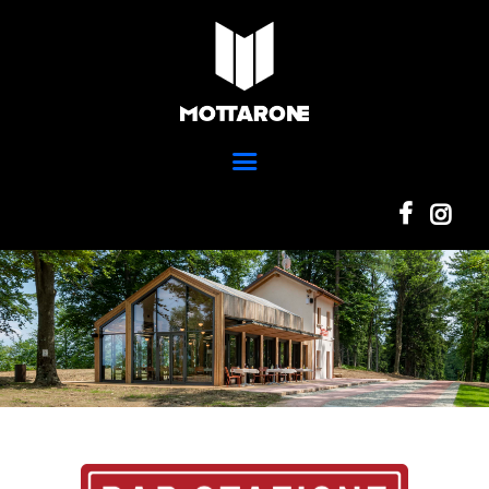
Home
Ski Park
MOTTARONE STRESA
Scuola Sci
Parco del mottarone
Ristorazione
Adventure Park
Trail Park
News
Info