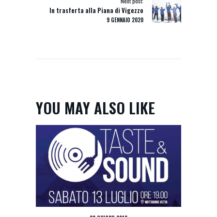
Next post:
In trasferta alla Piana di Vigezzo
9 GENNAIO 2020
YOU MAY ALSO LIKE