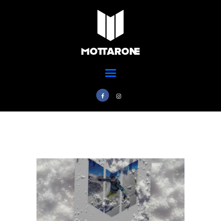
Home
Ski Park
MOTTARONE STRESA
Scuola Sci
Parco del mottarone
Ristorazione
Adventure Park
Trail Park
News
Info