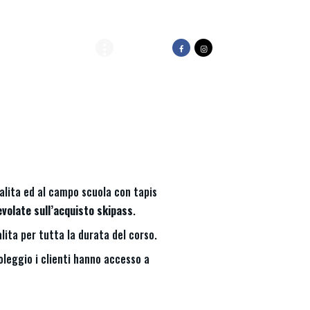
ark
Trail Park
isalita ed al campo scuola con tapis
evolate sull’acquisto skipass
.
alita per tutta la durata del corso.
oleggio i clienti hanno accesso a