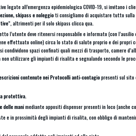
tive legate all’emergenza epidemiologica COVID-19, si invitano i cli
lezione, skipass e noleggio
ti consigliamo di acquistare tutto sulla
ttive
”, altrimenti per il solo skipass
clicca qua
.
etto l’utente deve ritenersi responsabile e informato (con l’ausilio 
viene effettuato online) circa lo stato di salute proprio e dei propri 
si condividono spazi confinati quali mezzi di trasporto, camere d’alb
non utilizzare gli impianti di risalita e segnalando secondo le proc
escrizioni contenute nei Protocolli anti-contagio
presenti sul sito 
a protettiva
.
e delle mani
mediante appositi dispenser presenti in loco (anche co
te e in prossimità degli impianti di risalita, con obbligo di mante