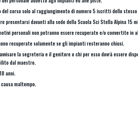
i del personale addetto agli impianti ed alle piste.
 del corso solo al raggiungimento di numero 5 iscritti dello stesso l
orre presentarsi davanti alla sede della Scuola Sci Stella Alpina 15 mi
otivi personali non potranno essere recuperate e/o convertite in alt
ranno recuperate solamente se gli impianti resteranno chiusi.
vvisare la segreteria e il genitore o chi per esso dovrà essere disp
ilito dal maestro.
18 anni.
i causa maltempo.