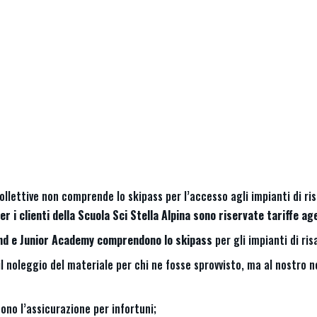
Home
Ski Park
Scuola Sci
Ristorazione
Adventure P
Ski Park
MOTTARONE STRESA
Parco del mottarone
Scuola Sci
Ristorazione
Adventure Park
o collettive non comprende lo skipass per l’accesso agli impianti di r
r i clienti della Scuola Sci Stella Alpina sono riservate tariffe ag
Trail Park
end e Junior Academy comprendono lo skipass
per gli impianti di ris
News
l noleggio del materiale per chi ne fosse sprovvisto, ma al nostro n
Info
ono l’assicurazione per infortuni;