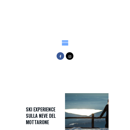
Home
Ski Park
MOTTARONE STRESA
Scuola Sci
Parco del mottarone
Ristorazione
Adventure Park
Trail Park
News
Info
SKI EXPERIENCE
SULLA NEVE DEL
MOTTARONE