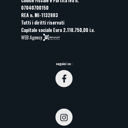
Codice Fiscale e Partita Iva n.
07040700150
REA n. MI-1132883
Tutti i diritti riservati
Capitale sociale Euro 2.118.750,00 i.v.
WEB Agency
seguici su :