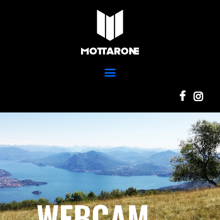
Home
Ski Park
MOTTARONE STRESA
Scuola Sci
Parco del mottarone
Ristorazione
Adventure Park
Trail Park
News
Info
WEBCAM