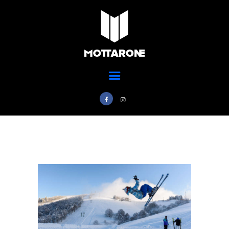
Home
Ski Park
MOTTARONE STRESA
Scuola Sci
Parco del mottarone
Ristorazione
Adventure Park
Trail Park
News
Info