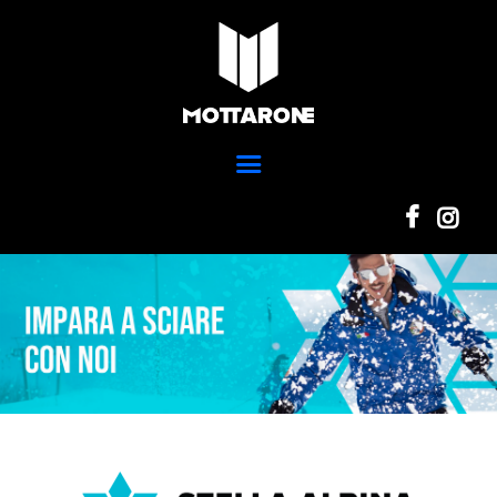
Home
Ski Park
MOTTARONE STRESA
Scuola Sci
Parco del mottarone
Ristorazione
Adventure Park
Trail Park
News
Info