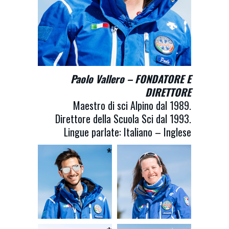
EDOARDO
ANTONELLA
SAVOIA
Paolo Vallero –
FONDATORE E
BRUSA PERONA
DIRETTORE
Maestra sci e
Maestro di sci Alpino dal 1989.
Vicedirettore
di
sci Alpino
Direttore della Scuola Sci dal 1993.
Scuola Sci
dal 2005
Lingue parlate: Italiano – Inglese
Maestro di sci
Parla italiano,
Alpino dal
inglese,
2012
francese,
MARCO CASER
Parla italiano
tedesco e
e inglese
russo
MARCO
Maestro sci e
BROGLIO
di sc
i Alpino