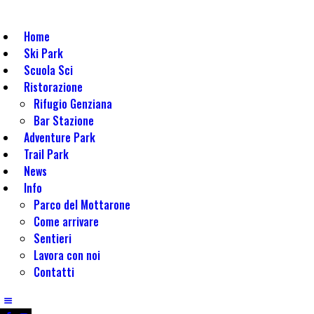
Home
Ski Park
Home
Mottarone Stresa
Parco del mottarone
Ski Park
Scuola Sci
Scuola Sci
Ristorazione
Ristorazione
Adventure Park
Rifugio Genziana
Trail Park
Bar Stazione
Adventure Park
News
Trail Park
Info
News
Info
Parco del Mottarone
Come arrivare
Sentieri
Lavora con noi
Contatti