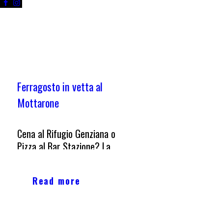
Ferragosto in vetta al
Mottarone
Cena al Rifugio Genziana o
Pizza al Bar Stazione? La
sera del 15 agosto il
ristorante Rifugio Genziana è
Read more
aperto per festeggiare
l’atteso evento di mezza
estate. Panorama