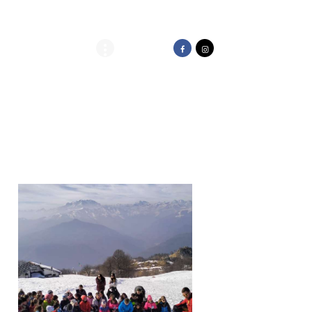
ark
Trail Park